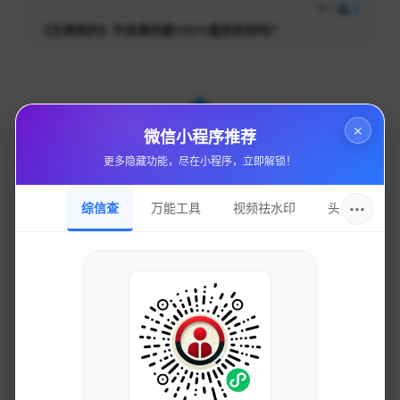
下一篇
《无畏契约》外挂真的能100%稳定防封吗？
×
相关推荐
微信小程序推荐
更多隐藏功能，尽在小程序，立即解锁！
不同计算机语言特性深入分析：FORTH、APL、
···
综信查
万能工具
视频祛水印
头像圈
LISP与Modula2对比探讨
01
2025-09-19 06:06:03
501
开源产品与云服务的未来展望
02
2025-08-01 13:19:14
477