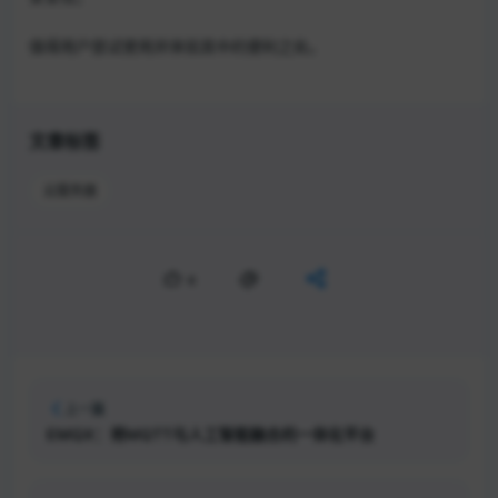
值得用户尝试使用并体验其中的便利之处。
文章标签
云服务器
0
上一篇
EMQX：将MQTT与人工智能融合的一体化平台