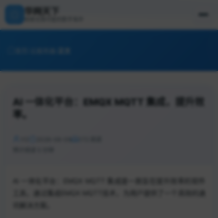
华网天下
探索无限可能的数字海洋
首页
/
云服务器
/
正文
AI 一体化平台：EMQX MQTT 集成，提升效
率。
YO
2026-08-09
172 阅读
预计阅读 5 分钟
AI 一体化平台：EMQX MQTT 集成是一款旨在提升效率的软件
工具，通过集成EMQX MQTT技术，为用户提供了一个高效的通
讯解决方案。