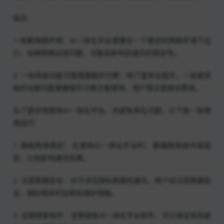
缺点：
1. 依赖网络环境：AI一体化平台需要在一个稳定的网络环境下运
行，如果网络出现问题，可能会影响到通讯的稳定性。
2. 一些高级功能可能需要额外付费：除了基本功能外，一些更高
级的功能可能需要额外付费才能使用，用户需注意相关费用。
为了更好地使用AI一体化平台，并避免常见问题，以下是一些使
用技巧：
1. 确保网络稳定：在使用AI一体化平台时，要确保网络环境稳
定，以免影响通讯效果。
2. 注意数据安全：对于涉及隐私数据的通讯，用户应注意数据安
全，做好相关的加密和保护措施。
3. 定期更新软件：定期更新AI一体化平台软件，可以保证其性能