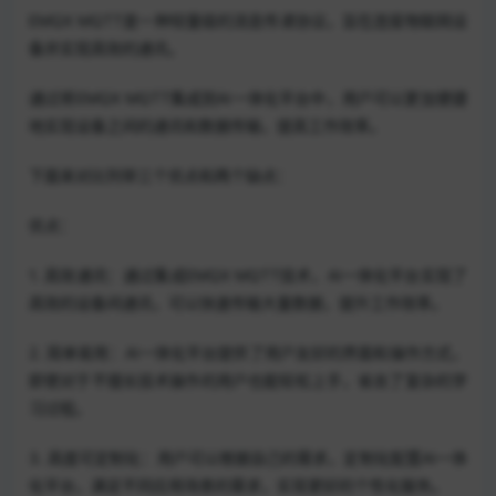
EMQX MQTT是一种轻量级的消息传递协议，旨在连接物联网设
备并实现高效的通讯。
通过将EMQX MQTT集成到AI一体化平台中，用户可以更加便捷
地实现设备之间的通讯和数据传输，提高工作效率。
下面来对比列举三个优点和两个缺点：
优点：
1. 高效通讯：通过集成EMQX MQTT技术，AI一体化平台实现了
高效的设备间通讯，可以快速传输大量数据，提升工作效率。
2. 简单易用：AI一体化平台提供了用户友好的界面和操作方式，
即使对于不擅长技术操作的用户也能轻松上手，省去了复杂的学
习过程。
3. 高度可定制化：用户可以根据自己的需求，定制化配置AI一体
化平台，满足不同应用场景的需求，实现更好的个性化服务。