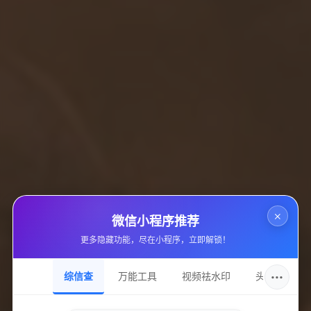
访客用户
武汉
33分钟前
访客用户
南京
71分钟前
访客用户
成都
56分钟前
访客用户
×
微信小程序推荐
广州
12分钟前
更多隐藏功能，尽在小程序，立即解锁！
访客用户
···
综信查
万能工具
视频祛水印
头像圈
深圳
37分钟前