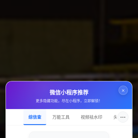
访客用户
南京
79分钟前
访客用户
武汉
115分钟前
访客用户
南京
118分钟前
×
微信小程序推荐
访客用户
更多隐藏功能，尽在小程序，立即解锁！
深圳
68分钟前
···
综信查
万能工具
视频祛水印
头像圈
访客用户
广州
107分钟前